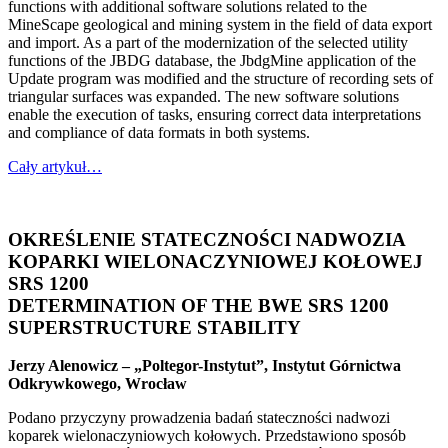
functions with additional software solutions related to the
MineScape geological and mining system in the field of data export
and import. As a part of the modernization of the selected utility
functions of the JBDG database, the JbdgMine application of the
Update program was modified and the structure of recording sets of
triangular surfaces was expanded. The new software solutions
enable the execution of tasks, ensuring correct data interpretations
and compliance of data formats in both systems.
Cały artykuł…
OKREŚLENIE STATECZNOŚCI NADWOZIA
KOPARKI WIELONACZYNIOWEJ KOŁOWEJ
SRS 1200
DETERMINATION OF THE BWE SRS 1200
SUPERSTRUCTURE STABILITY
Jerzy Alenowicz – „Poltegor-Instytut”, Instytut Górnictwa
Odkrywkowego, Wrocław
Podano przyczyny prowadzenia badań stateczności nadwozi
koparek wielonaczyniowych kołowych. Przedstawiono sposób