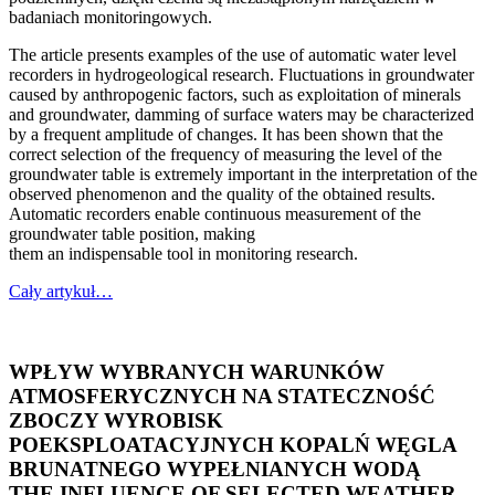
badaniach monitoringowych.
The article presents examples of the use of automatic water level
recorders in hydrogeological research. Fluctuations in groundwater
caused by anthropogenic factors, such as exploitation of minerals
and groundwater, damming of surface waters may be characterized
by a frequent amplitude of changes. It has been shown that the
correct selection of the frequency of measuring the level of the
groundwater table is extremely important in the interpretation of the
observed phenomenon and the quality of the obtained results.
Automatic recorders enable continuous measurement of the
groundwater table position, making
them an indispensable tool in monitoring research.
Cały artykuł…
WPŁYW WYBRANYCH WARUNKÓW
ATMOSFERYCZNYCH NA STATECZNOŚĆ
ZBOCZY WYROBISK
POEKSPLOATACYJNYCH KOPALŃ WĘGLA
BRUNATNEGO WYPEŁNIANYCH WODĄ
THE INFLUENCE OF SELECTED WEATHER