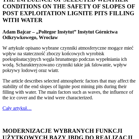
CONDITIONS ON THE SAFETY OF SLOPES OF
POST EXPLOITATION LIGNITE PITS FILLING
WITH WATER
Adam Bajcar – „Poltegor Instytut” Instytut Górnictwa
Odkrywkowego, Wrocław
W artykule opisano wybrane czynniki atmosferyczne mogące mieć
wpływ na stateczność zboczy końcowych wyrobisk
poeksploatacyjnych węgla brunatnego podczas wypełniania ich
wodą. Scharakteryzowano czynniki takie jak falowanie, wpływ
pokrywy lodowej oraz wiatr.
The article describes selected atmospheric factors that may affect the
stability of the end slopes of lignite post mining pits during their
filling with water. The main factors such as waves, the influence of
the ice cover and the wind were characterized.
Cały artykuł…
MODERNIZACJE WYBRANYCH FUNKCJI
UŻYTKOWYCH BAZY JBDG DO REALIZACJI