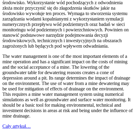
środowisko. Wykorzystanie wód pochodzących z odwodnienia
złoża może przyczynić się do złagodzenia skutków jakie na
środowisko wywołuje ten proces. Wymaga to stworzenia systemu
zarządzania wodami kopalnianymi z wykorzystaniem symulacji
numerycznych przepływu wód podziemnych oraz badań w sieci
monitoringu wód podziemnych i powierzchniowych. Powinien on
stanowić podstawowe narzędzie podejmowania decyzji
środowiskowych, technicznych i inwestycyjnych na obszarach
zagrożonych lub będących pod wpływem odwadniania.
The water management is one of the most important elements of a
mine operation and has a significant impact on the costs of mining
and the social acceptance of a mine. The lowering of the
groundwater table for dewatering reasons creates a cone of
depression around a pit. Its range determines the impact of drainage
on the environment. The use of water from a mine dewatering may
be used for mitigation of effects of drainage on the environment.
This requires a mine water management system using numerical
simulations as well as groundwater and surface water monitoring. It
should be a basic tool for making environmental, technical and
investment decisions in areas at risk and being under the influence of
mine drainage.
Cały artykuł…