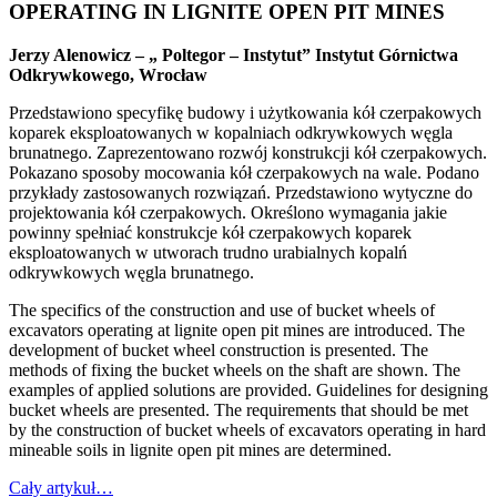
OPERATING IN LIGNITE OPEN PIT MINES
Jerzy Alenowicz – „ Poltegor – Instytut” Instytut Górnictwa
Odkrywkowego, Wrocław
Przedstawiono specyfikę budowy i użytkowania kół czerpakowych
koparek eksploatowanych w kopalniach odkrywkowych węgla
brunatnego. Zaprezentowano rozwój konstrukcji kół czerpakowych.
Pokazano sposoby mocowania kół czerpakowych na wale. Podano
przykłady zastosowanych rozwiązań. Przedstawiono wytyczne do
projektowania kół czerpakowych. Określono wymagania jakie
powinny spełniać konstrukcje kół czerpakowych koparek
eksploatowanych w utworach trudno urabialnych kopalń
odkrywkowych węgla brunatnego.
The specifics of the construction and use of bucket wheels of
excavators operating at lignite open pit mines are introduced. The
development of bucket wheel construction is presented. The
methods of fixing the bucket wheels on the shaft are shown. The
examples of applied solutions are provided. Guidelines for designing
bucket wheels are presented. The requirements that should be met
by the construction of bucket wheels of excavators operating in hard
mineable soils in lignite open pit mines are determined.
Cały artykuł…