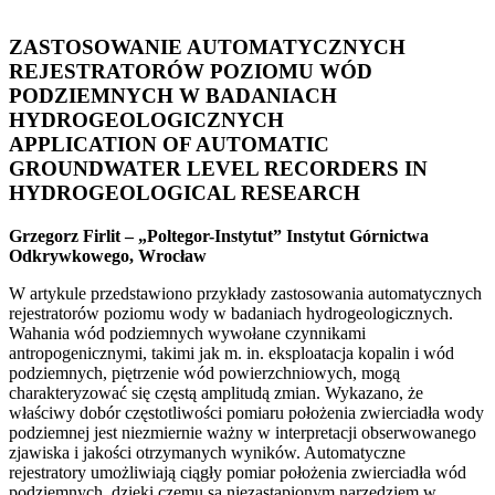
ZASTOSOWANIE AUTOMATYCZNYCH
REJESTRATORÓW POZIOMU WÓD
PODZIEMNYCH W BADANIACH
HYDROGEOLOGICZNYCH
APPLICATION OF AUTOMATIC
GROUNDWATER LEVEL RECORDERS IN
HYDROGEOLOGICAL RESEARCH
Grzegorz Firlit – „Poltegor-Instytut” Instytut Górnictwa
Odkrywkowego, Wrocław
W artykule przedstawiono przykłady zastosowania automatycznych
rejestratorów poziomu wody w badaniach hydrogeologicznych.
Wahania wód podziemnych wywołane czynnikami
antropogenicznymi, takimi jak m. in. eksploatacja kopalin i wód
podziemnych, piętrzenie wód powierzchniowych, mogą
charakteryzować się częstą amplitudą zmian. Wykazano, że
właściwy dobór częstotliwości pomiaru położenia zwierciadła wody
podziemnej jest niezmiernie ważny w interpretacji obserwowanego
zjawiska i jakości otrzymanych wyników. Automatyczne
rejestratory umożliwiają ciągły pomiar położenia zwierciadła wód
podziemnych, dzięki czemu są niezastąpionym narzędziem w