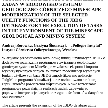
ZADAŃ W ŚRODOWISKU SYSTEMU
GEOLOGICZNO-GÓRNICZEGO MINESCAPE
MODERNIZATION OF THE SELECTED
UTILITY FUNCTIONS OF THE JBDG
DATABASE FOR THE EXECUTION OF TASKS
IN THE ENVIRONMENT OF THE MINESCAPE
GEOLOGICAL AND MINING SYSTEM
Andrzej Borowicz, Grażyna Ślusarczyk – „Poltegor-Instytut”
Instytut Górnictwa Odkrywkowego, Wrocław
W artykule przedstawiono rozbudowę funkcji użytkowych JBDG o
dodatkowe rozwiązania programowe związane z geologiczno-
górniczym systemem MineScape w zakresie eksportu i importu
wykorzystywanych danych. W ramach modernizacji wybranych
funkcji użytkowych bazy JBDG zmodyfikowano aplikację
JbdgMine programu Aktualizacja oraz rozbudowano strukturę
zapisu zbiorów powierzchni trójkątowych. Nowe rozwiązania
programowe pozwalają na realizację zadań, zapewniając
poprawne interpretacje danych oraz zgodność formatów danych w
obu systemach.
The article presents the extension of the JBDG database utility