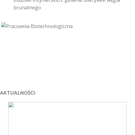
budowli inżynierskich, głównie odkrywek węgla
brunatnego
AKTUALNOŚCI