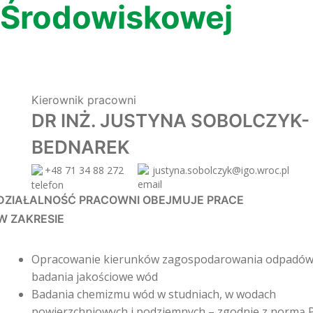
Środowiskowej
Kierownik pracowni
DR INŻ. JUSTYNA SOBOLCZYK-
BEDNAREK
+48 71 34 88 272
justyna.sobolczyk@igo.wroc.pl
DZIAŁALNOŚĆ PRACOWNI OBEJMUJE PRACE
W ZAKRESIE
Opracowanie kierunków zagospodarowania odpadów
badania jakościowe wód
Badania chemizmu wód w studniach, w wodach
powierzchniowych i podziemnych – zgodnie z normą 