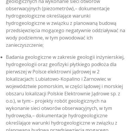
geologicznych na wykonanie sieci otworów
obserwacyjnych (piezometrów),– dokumentacje
hydrogeologiczne określające warunki
hydrogeologiczne w związku z planowaną budową
przedsięwzięcia mogącego negatywnie oddziaływać na
wody podziemne, w tym powodować ich
zanieczyszczenie;
Badania geologiczne w zakresie geologii inżynierskiej,
hydrogeologii oraz geofizyki płytkiego podłoża dla
pierwszej w Polsce elektrowni jądrowej w 2
lokalizacjach: Lubiatowo-Kopalino i Żarnowiec w
województwie pomorskim, w części lądowej i morskiej
obszaru lokalizacji Polskie Elektrownie Jądrowe sp. z
o.o.), w tym:– projekty robót geologicznych na
wykonanie sieci otworów obserwacyjnych, w tym
hydrowęzła,– dokumentacje hydrogeologiczne
określające warunki hydrogeologiczne w związku z
planowaną budową przedsięwzięcia mogącego