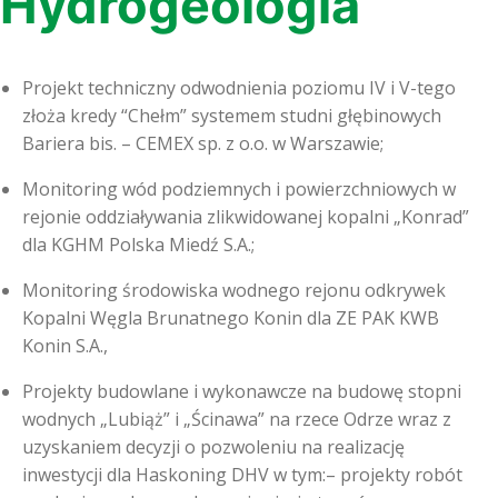
Hydrogeologia
Projekt techniczny odwodnienia poziomu IV i V-tego
złoża kredy “Chełm” systemem studni głębinowych
Bariera bis. – CEMEX sp. z o.o. w Warszawie;
Monitoring wód podziemnych i powierzchniowych w
rejonie oddziaływania zlikwidowanej kopalni „Konrad”
dla KGHM Polska Miedź S.A.;
Monitoring środowiska wodnego rejonu odkrywek
Kopalni Węgla Brunatnego Konin dla ZE PAK KWB
Konin S.A.,
Projekty budowlane i wykonawcze na budowę stopni
wodnych „Lubiąż” i „Ścinawa” na rzece Odrze wraz z
uzyskaniem decyzji o pozwoleniu na realizację
inwestycji dla Haskoning DHV w tym:– projekty robót