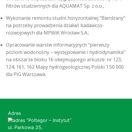
filtrów studziennych dla AQUAMAT Sp. z o.o.,
Wykonanie remontu studni horyzontalnej “Bierdzany”
na potrzeby prowadzenia działań badawczo-
rozwojowych dla MPWiK Wrocław S.A.;
Opracowanie warstw informacyjnych “pierwszy
poziom wodonośny – występowanie i hydrodynamika”
na obszarze bloku 16 obejmującego arkusze: nr 123,
124, 161, 162 Mapy hydrogeologicznej Polski 1:50 000
dla PIG Warszawa.
Adres
“Poltegor – Instytut”
ul. Parkowa 25,