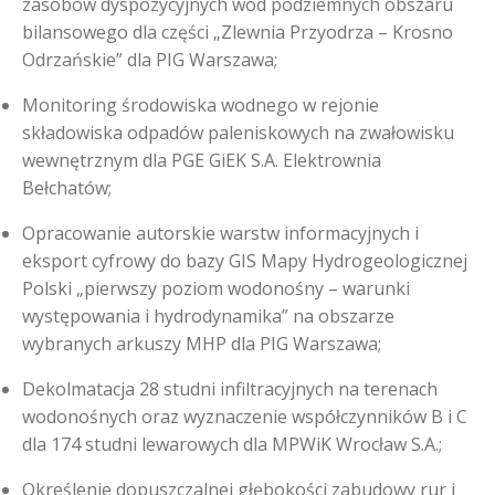
zasobów dyspozycyjnych wód podziemnych obszaru
bilansowego dla części „Zlewnia Przyodrza – Krosno
Odrzańskie” dla PIG Warszawa;
Monitoring środowiska wodnego w rejonie
składowiska odpadów paleniskowych na zwałowisku
wewnętrznym dla PGE GiEK S.A. Elektrownia
Bełchatów;
Opracowanie autorskie warstw informacyjnych i
eksport cyfrowy do bazy GIS Mapy Hydrogeologicznej
Polski „pierwszy poziom wodonośny – warunki
występowania i hydrodynamika” na obszarze
wybranych arkuszy MHP dla PIG Warszawa;
Dekolmatacja 28 studni infiltracyjnych na terenach
wodonośnych oraz wyznaczenie współczynników B i C
dla 174 studni lewarowych dla MPWiK Wrocław S.A.;
Określenie dopuszczalnej głębokości zabudowy rur i