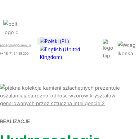
poltegor@igo.wroc.pl
(+48) 71 34 88 200
REALIZACJE