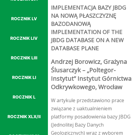
IMPLEMENTACJA BAZY JBDG
NA NOWĄ PŁASZCZYZNĘ
ROCZNIK LV
BAZODANOWĄ
IMPLEMENTATION OF THE
ROCZNIK LIV
JBDG DATABASE ON A NEW
DATABASE PLANE
ROCZNIK LIII
Andrzej Borowicz, Grażyna
Ślusarczyk – „Poltegor-
Instytut” Instytut Górnictwa
ROCZNIK LI
Odkrywkowego, Wrocław
ROCZNIK L
W artykule przedstawiono prace
związane z uaktualnieniem
platformy posadowienia bazy JBDG
ROCZNIK XLX/II
(Jednolitej Bazy Danych
Geologicznych) wraz z wyborem