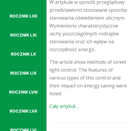
W artykule w sposób przeglądowy
przedstawiono stosowane sposoby
ROCZNIK LXII
sterowania oświetleniem ulicznym.
Wymieniono charakterystyczne
cechy poszczególnych rodzajów
ROCZNIK LXI
sterowania oraz ich wpływ na
oszczędność energii..
ROCZNIK LX
The article show methods of street
light control. The features of
ROCZNIK LIX
various types of this control and
their impact on energy saving were
ROCZNIK LVIII
listed
Cały artykuł…
ROCZNIK LVII
ROCZNIK LVI