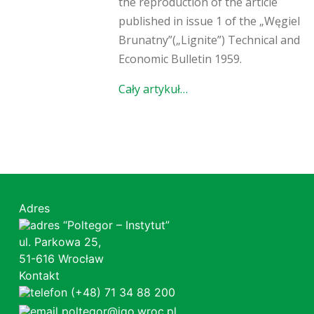
the reproduction of the article
published in issue 1 of the „Węgiel
Brunatny”(„Lignite”) Technical and
Economic Bulletin 1959.
Cały artykuł…
Adres
“Poltegor – Instytut”
ul. Parkowa 25,
51-616 Wrocław
Kontakt
(+48) 71 34 88 200
poltegor@igo.wroc.pl