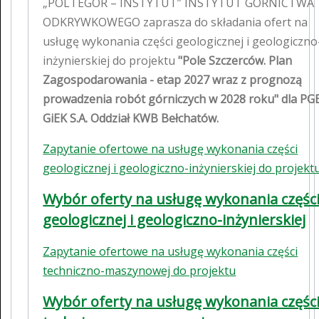
„POLTEGOR – INSTYTUT” INSTYTUT GÓRNICTWA
ODKRYWKOWEGO zaprasza do składania ofert na
usługę wykonania części geologicznej i geologiczno
inżynierskiej do projektu
"Pole Szczerców. Plan
Zagospodarowania - etap 2027 wraz z prognozą
prowadzenia robót górniczych w 2028 roku" dla PG
GiEK S.A. Oddział KWB Bełchatów.
Zapytanie ofertowe na usługę wykonania części
geologicznej i geologiczno-inżynierskiej do projekt
Wybór oferty na usługę wykonania częśc
geologicznej i geologiczno-inżynierskiej
Zapytanie ofertowe na usługę wykonania części
techniczno-maszynowej do projektu
Wybór oferty na usługę wykonania częśc